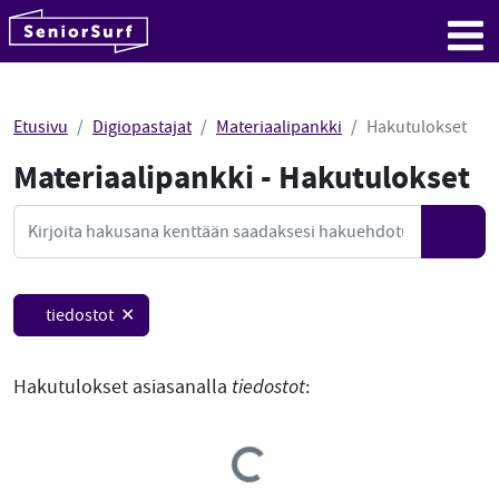
SeniorSurf
Hyppää sisältöön
Me
Etusivu
Digiopastajat
Materiaalipankki
Hakutulokset
Materiaalipankki - Hakutulokset
Mate
Haku
Hae
tiedostot ✕
Hakutulokset asiasanalla
tiedostot
:
Loading...