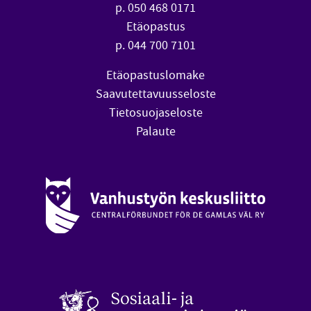
p. 050 468 0171
Etäopastus
p. 044 700 7101
Etäopastuslomake
Saavutettavuusseloste
Tietosuojaseloste
Palaute
Vanhustyön keskusliitto (avautuu uuteen ikkunaan)