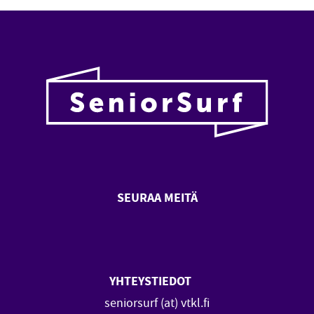
SEURAA MEITÄ
SeniorSurf Facebook (avautuu
SeniorSurf Youtube (a
YHTEYSTIEDOT
seniorsurf (at) vtkl.fi