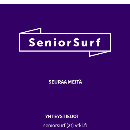
SEURAA MEITÄ
SeniorSurf Facebook (avautuu
SeniorSurf Youtube (a
YHTEYSTIEDOT
seniorsurf (at) vtkl.fi