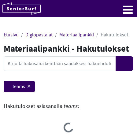
SeniorSurf
Hyppää sisältöön
Me
Etusivu
Digiopastajat
Materiaalipankki
Hakutulokset
Materiaalipankki - Hakutulokset
Mate
Haku
Hae
teams ✕
Hakutulokset asiasanalla
teams
:
Loading...