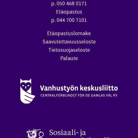
p. 050 468 0171
Etäopastus
p. 044 700 7101
Etäopastuslomake
Saavutettavuusseloste
Tietosuojaseloste
Palaute
Vanhustyön keskusliitto (avautuu uuteen ikkunaan)