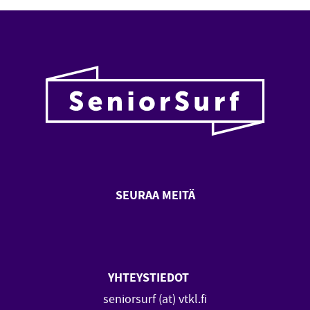
SEURAA MEITÄ
SeniorSurf Facebook (avautuu
SeniorSurf Youtube (a
YHTEYSTIEDOT
seniorsurf (at) vtkl.fi