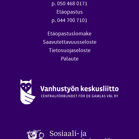
p. 050 468 0171
Etäopastus
p. 044 700 7101
Etäopastuslomake
Saavutettavuusseloste
Tietosuojaseloste
Palaute
Vanhustyön keskusliitto (avautuu uuteen ikkunaan)