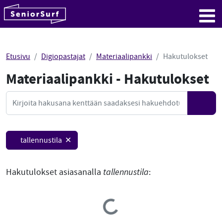
SeniorSurf
Hyppää sisältöön
Me
Etusivu
Digiopastajat
Materiaalipankki
Hakutulokset
Materiaalipankki - Hakutulokset
Mate
Haku
Hae
tallennustila ✕
Hakutulokset asiasanalla
tallennustila
:
Loading...