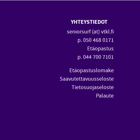
YHTEYSTIEDOT
 uuteen ikkunaan)
vautuu uuteen ikkunaan)
seniorsurf (at) vtkl.fi
p. 050 468 0171
Etäopastus
p. 044 700 7101
Etäopastuslomake
Saavutettavuusseloste
Tietosuojaseloste
Palaute