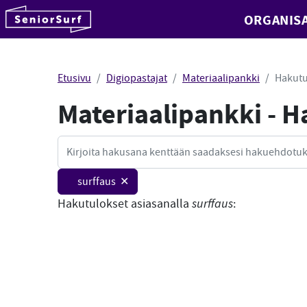
SeniorSurf
ORGANISA
Hyppää sisältöön
Etusivu
Digiopastajat
Materiaalipankki
Hakutu
Materiaalipankki - 
Haku
surffaus ✕
Hakutulokset asiasanalla
surffaus
: