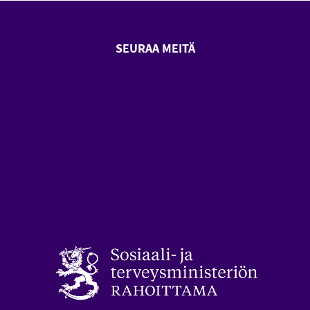
SEURAA MEITÄ
SeniorSurf Facebook (avautuu
SeniorSurf Youtube (a
styön keskusliitto (avautuu uuteen ikkunaan)