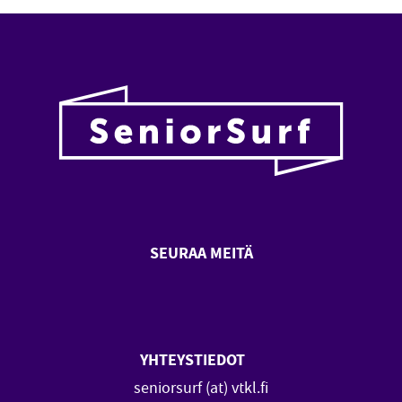
SEURAA MEITÄ
SeniorSurf Facebook (avautuu
SeniorSurf Youtube (a
YHTEYSTIEDOT
seniorsurf (at) vtkl.fi