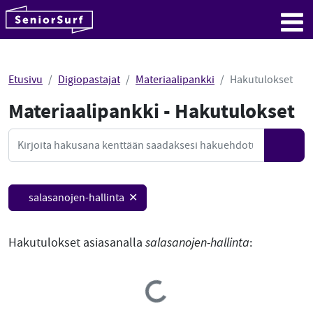
SeniorSurf
Hyppää sisältöön
Me
Etusivu
Digiopastajat
Materiaalipankki
Hakutulokset
Materiaalipankki - Hakutulokset
Mate
Haku
Hae
salasanojen-hallinta ✕
Hakutulokset asiasanalla
salasanojen-hallinta
:
Loading...