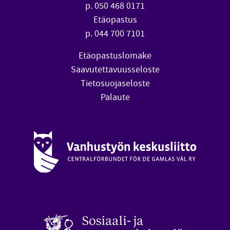
p. 050 468 0171
Etäopastus
p. 044 700 7101
Etäopastuslomake
Saavutettavuusseloste
Tietosuojaseloste
Palaute
Vanhustyön keskusliitto (avautuu uuteen ikkunaan)