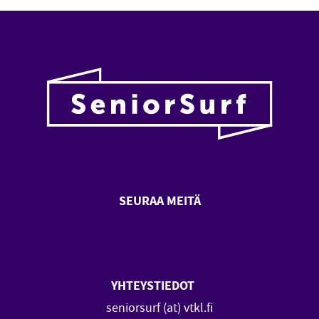
SEURAA MEITÄ
SeniorSurf Facebook (avautuu
SeniorSurf Youtube (a
YHTEYSTIEDOT
seniorsurf (at) vtkl.fi