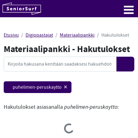
SeniorSurf
Hyppää sisältöön
Me
Etusivu
Digiopastajat
Materiaalipankki
Hakutulokset
Materiaalipankki - Hakutulokset
Mate
Haku
Hae
puhelimen-peruskaytto ✕
Hakutulokset asiasanalla
puhelimen-peruskaytto
:
Loading...