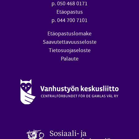
p. 050 468 0171
Etäopastus
p. 044 700 7101
Etäopastuslomake
Saavutettavuusseloste
Tietosuojaseloste
Palaute
Vanhustyön keskusliitto (avautuu uuteen ikkunaan)