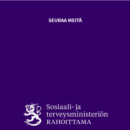
SEURAA MEITÄ
SeniorSurf Facebook (avautuu
SeniorSurf Youtube (a
styön keskusliitto (avautuu uuteen ikkunaan)