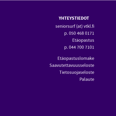
YHTEYSTIEDOT
 uuteen ikkunaan)
vautuu uuteen ikkunaan)
seniorsurf (at) vtkl.fi
p. 050 468 0171
Etäopastus
p. 044 700 7101
Etäopastuslomake
Saavutettavuusseloste
Tietosuojaseloste
Palaute