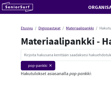
SeniorSurf
ORGANISA
Hyppää sisältöön
Etusivu
Digiopastajat
Materiaalipankki
Hakutu
Materiaalipankki - 
Haku
pop-pankki ✕
Hakutulokset asiasanalla
pop-pankki
: