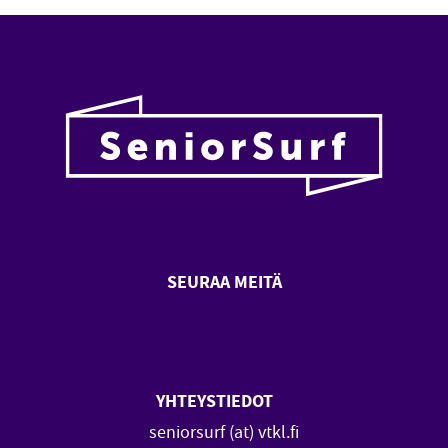
SEURAA MEITÄ
SeniorSurf Facebook (avautuu
SeniorSurf Youtube (a
YHTEYSTIEDOT
seniorsurf (at) vtkl.fi