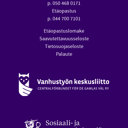
p. 050 468 0171
Etäopastus
p. 044 700 7101
Etäopastuslomake
Saavutettavuusseloste
Tietosuojaseloste
Palaute
Vanhustyön keskusliitto (avautuu uuteen ikkunaan)