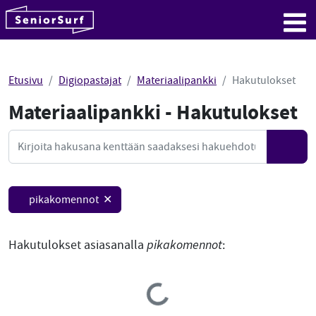
SeniorSurf
Hyppää sisältöön
Me
Etusivu
Digiopastajat
Materiaalipankki
Hakutulokset
Materiaalipankki - Hakutulokset
Mate
Haku
Hae
pikakomennot ✕
Hakutulokset asiasanalla
pikakomennot
:
Loading...