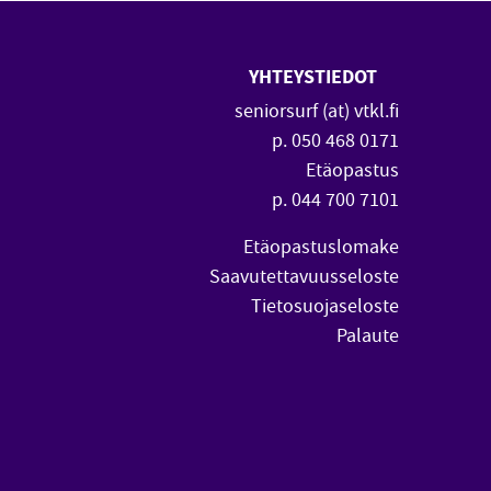
YHTEYSTIEDOT
 uuteen ikkunaan)
vautuu uuteen ikkunaan)
seniorsurf (at) vtkl.fi
p. 050 468 0171
Etäopastus
p. 044 700 7101
Etäopastuslomake
Saavutettavuusseloste
Tietosuojaseloste
Palaute