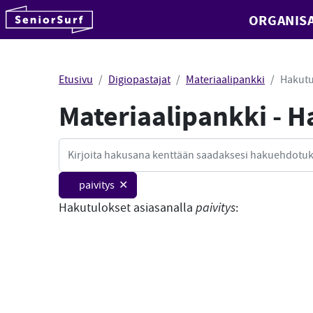
SeniorSurf
ORGANISA
Hyppää sisältöön
Etusivu
Digiopastajat
Materiaalipankki
Hakutu
Materiaalipankki - 
Haku
paivitys ✕
Hakutulokset asiasanalla
paivitys
: