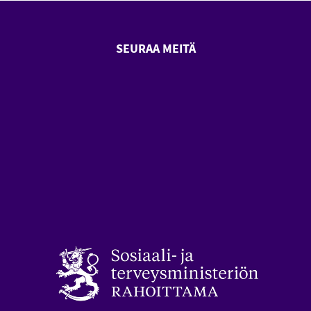
SEURAA MEITÄ
SeniorSurf Facebook (avautuu
SeniorSurf Youtube (a
styön keskusliitto (avautuu uuteen ikkunaan)