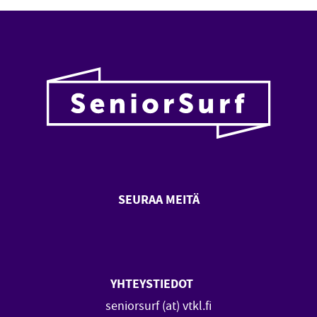
SEURAA MEITÄ
SeniorSurf Facebook (avautuu
SeniorSurf Youtube (a
YHTEYSTIEDOT
seniorsurf (at) vtkl.fi