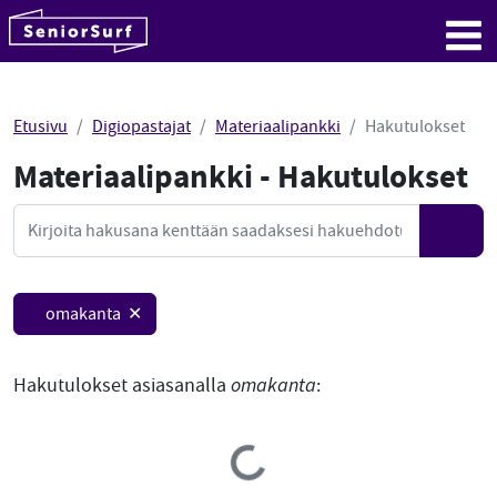
SeniorSurf
Hyppää sisältöön
Me
Etusivu
Digiopastajat
Materiaalipankki
Hakutulokset
Materiaalipankki - Hakutulokset
Mate
Haku
Hae
omakanta ✕
Hakutulokset asiasanalla
omakanta
:
Loading...