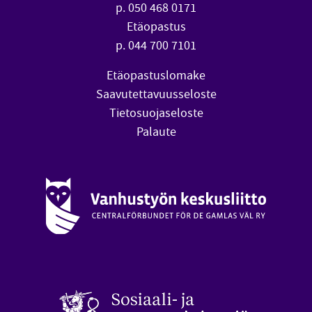
p. 050 468 0171
Etäopastus
p. 044 700 7101
Etäopastuslomake
Saavutettavuusseloste
Tietosuojaseloste
Palaute
Vanhustyön keskusliitto (avautuu uuteen ikkunaan)