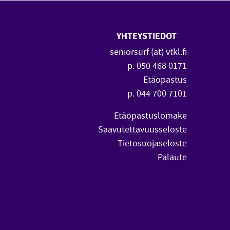
YHTEYSTIEDOT
 uuteen ikkunaan)
vautuu uuteen ikkunaan)
seniorsurf (at) vtkl.fi
p. 050 468 0171
Etäopastus
p. 044 700 7101
Etäopastuslomake
Saavutettavuusseloste
Tietosuojaseloste
Palaute