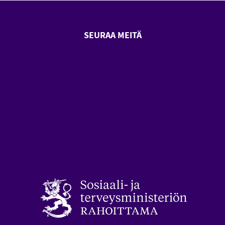
SEURAA MEITÄ
SeniorSurf Facebook (avautuu
SeniorSurf Youtube (a
styön keskusliitto (avautuu uuteen ikkunaan)