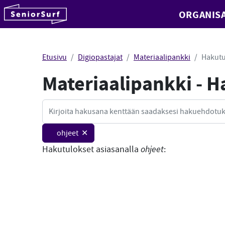
SeniorSurf
ORGANISA
Hyppää sisältöön
Etusivu
Digiopastajat
Materiaalipankki
Hakutu
Materiaalipankki - 
Haku
ohjeet ✕
Hakutulokset asiasanalla
ohjeet
: