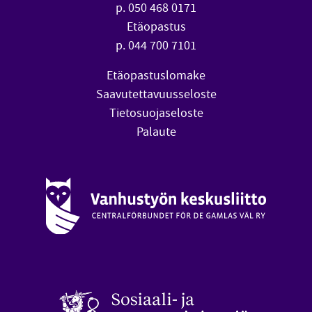
p. 050 468 0171
Etäopastus
p. 044 700 7101
Etäopastuslomake
Saavutettavuusseloste
Tietosuojaseloste
Palaute
Vanhustyön keskusliitto (avautuu uuteen ikkunaan)