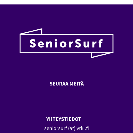
SEURAA MEITÄ
SeniorSurf Facebook (avautuu
SeniorSurf Youtube (a
YHTEYSTIEDOT
seniorsurf (at) vtkl.fi