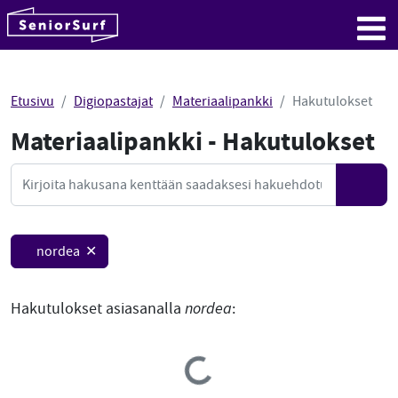
SeniorSurf
Hyppää sisältöön
Me
Etusivu
Digiopastajat
Materiaalipankki
Hakutulokset
Materiaalipankki - Hakutulokset
Mate
Haku
Hae
nordea ✕
Hakutulokset asiasanalla
nordea
:
Loading...