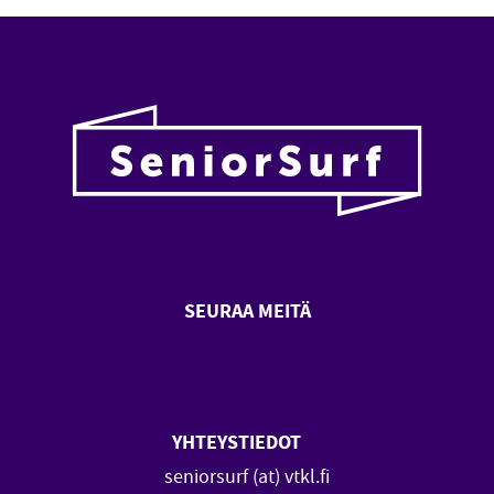
SEURAA MEITÄ
SeniorSurf Facebook (avautuu
SeniorSurf Youtube (a
YHTEYSTIEDOT
seniorsurf (at) vtkl.fi