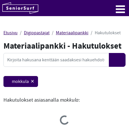
SeniorSurf
Hyppää sisältöön
Me
Etusivu
Digiopastajat
Materiaalipankki
Hakutulokset
Materiaalipankki - Hakutulokset
Mate
Haku
Hae
mokkula ✕
Hakutulokset asiasanalla
mokkula
:
Loading...