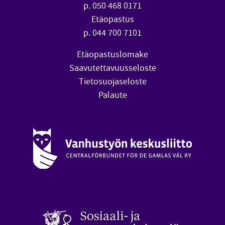
p. 050 468 0171
Etäopastus
p. 044 700 7101
Etäopastuslomake
Saavutettavuusseloste
Tietosuojaseloste
Palaute
Vanhustyön keskusliitto (avautuu uuteen ikkunaan)