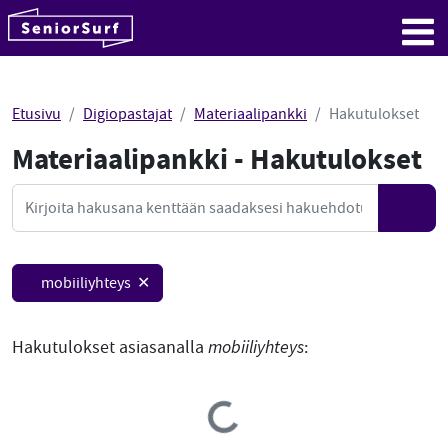
SeniorSurf
Hyppää sisältöön
Me
Etusivu
Digiopastajat
Materiaalipankki
Hakutulokset
Materiaalipankki - Hakutulokset
Mate
Haku
Hae
mobiiliyhteys ✕
Hakutulokset asiasanalla
mobiiliyhteys
:
Loading...