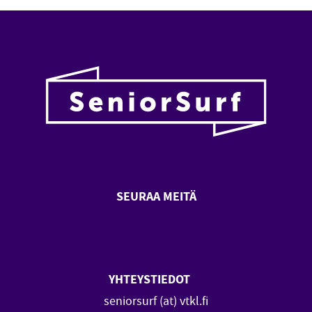
SEURAA MEITÄ
SeniorSurf Facebook (avautuu
SeniorSurf Youtube (a
YHTEYSTIEDOT
seniorsurf (at) vtkl.fi