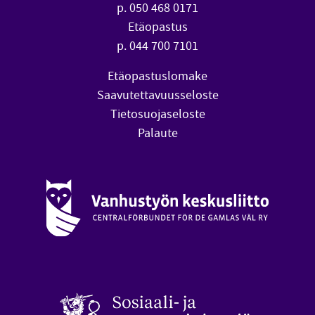
p. 050 468 0171
Etäopastus
p. 044 700 7101
Etäopastuslomake
Saavutettavuusseloste
Tietosuojaseloste
Palaute
Vanhustyön keskusliitto (avautuu uuteen ikkunaan)