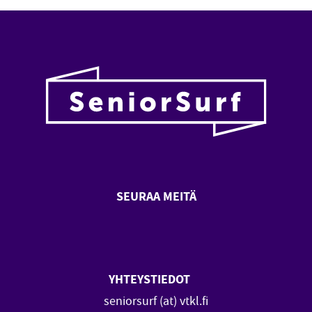
SEURAA MEITÄ
SeniorSurf Facebook (avautuu
SeniorSurf Youtube (a
YHTEYSTIEDOT
seniorsurf (at) vtkl.fi