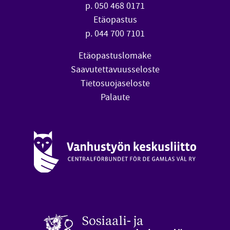
p. 050 468 0171
Etäopastus
p. 044 700 7101
Etäopastuslomake
Saavutettavuusseloste
Tietosuojaseloste
Palaute
Vanhustyön keskusliitto (avautuu uuteen ikkunaan)