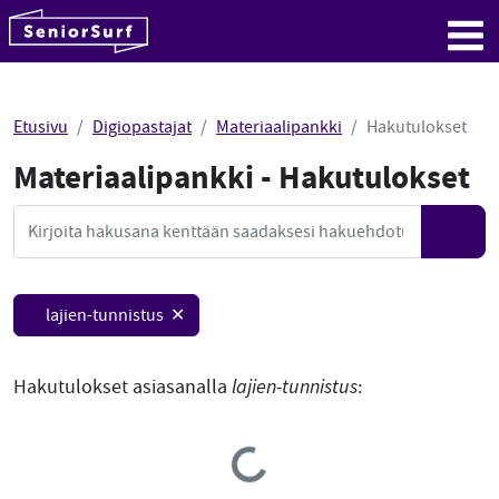
SeniorSurf
Hyppää sisältöön
Me
Etusivu
Digiopastajat
Materiaalipankki
Hakutulokset
Materiaalipankki - Hakutulokset
Mate
Haku
Hae
lajien-tunnistus ✕
Hakutulokset asiasanalla
lajien-tunnistus
:
Loading...