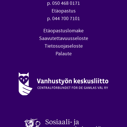
p. 050 468 0171
Etäopastus
p. 044 700 7101
Etäopastuslomake
Saavutettavuusseloste
Tietosuojaseloste
Palaute
Vanhustyön keskusliitto (avautuu uuteen ikkunaan)