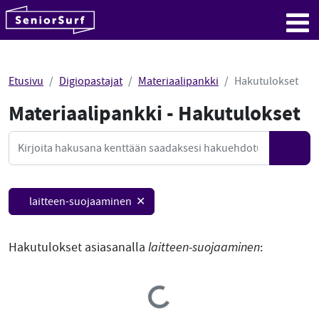
SeniorSurf
Hyppää sisältöön
Me
Etusivu
Digiopastajat
Materiaalipankki
Hakutulokset
Materiaalipankki - Hakutulokset
Mate
Haku
Hae
laitteen-suojaaminen ✕
Hakutulokset asiasanalla
laitteen-suojaaminen
:
Loading...