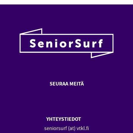
SEURAA MEITÄ
SeniorSurf Facebook (avautuu
SeniorSurf Youtube (a
YHTEYSTIEDOT
seniorsurf (at) vtkl.fi