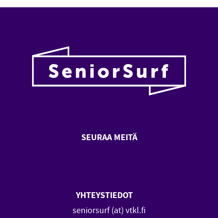
SEURAA MEITÄ
SeniorSurf Facebook (avautuu
SeniorSurf Youtube (a
YHTEYSTIEDOT
seniorsurf (at) vtkl.fi