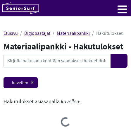
SeniorSurf
Hyppää sisältöön
Me
Etusivu
Digiopastajat
Materiaalipankki
Hakutulokset
Materiaalipankki - Hakutulokset
Mate
Haku
Hae
kavellen ✕
Hakutulokset asiasanalla
kavellen
:
Loading...