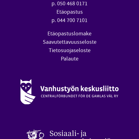
p. 050 468 0171
Etäopastus
p. 044 700 7101
Etäopastuslomake
Saavutettavuusseloste
Tietosuojaseloste
Palaute
Vanhustyön keskusliitto (avautuu uuteen ikkunaan)