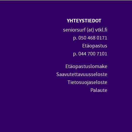
YHTEYSTIEDOT
 uuteen ikkunaan)
vautuu uuteen ikkunaan)
seniorsurf (at) vtkl.fi
p. 050 468 0171
Etäopastus
p. 044 700 7101
Etäopastuslomake
Saavutettavuusseloste
Tietosuojaseloste
Palaute