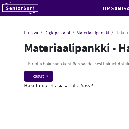
SeniorSurf
ORGANISA
Hyppää sisältöön
Etusivu
Digiopastajat
Materiaalipankki
Hakutu
Materiaalipankki - 
Haku
kasvit ✕
Hakutulokset asiasanalla
kasvit
: