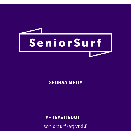
SEURAA MEITÄ
SeniorSurf Facebook (avautuu
SeniorSurf Youtube (a
YHTEYSTIEDOT
seniorsurf (at) vtkl.fi