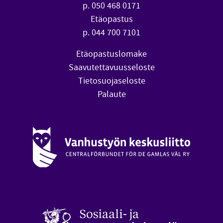
p. 050 468 0171
Etäopastus
p. 044 700 7101
Etäopastuslomake
Saavutettavuusseloste
Tietosuojaseloste
Palaute
Vanhustyön keskusliitto (avautuu uuteen ikkunaan)