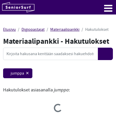
SeniorSurf
Hyppää sisältöön
Me
Etusivu
Digiopastajat
Materiaalipankki
Hakutulokset
Materiaalipankki - Hakutulokset
Mate
Haku
Hae
jumppa ✕
Hakutulokset asiasanalla
jumppa
:
Loading...