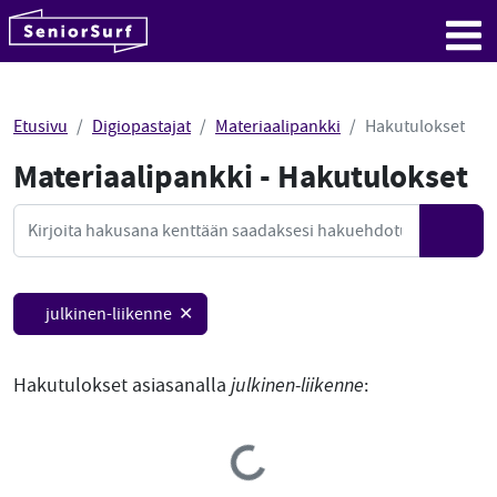
SeniorSurf
Hyppää sisältöön
Me
Etusivu
Digiopastajat
Materiaalipankki
Hakutulokset
Materiaalipankki - Hakutulokset
Mate
Haku
Hae
julkinen-liikenne ✕
Hakutulokset asiasanalla
julkinen-liikenne
:
Loading...