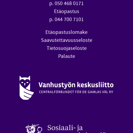
p. 050 468 0171
Etäopastus
p. 044 700 7101
Etäopastuslomake
Saavutettavuusseloste
Tietosuojaseloste
Palaute
Vanhustyön keskusliitto (avautuu uuteen ikkunaan)