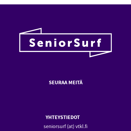
SEURAA MEITÄ
SeniorSurf Facebook (avautuu
SeniorSurf Youtube (a
YHTEYSTIEDOT
seniorsurf (at) vtkl.fi