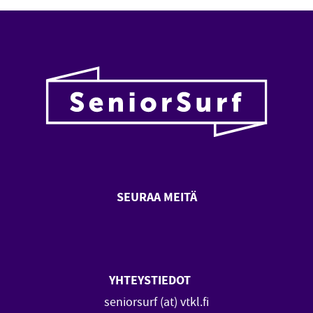
SEURAA MEITÄ
SeniorSurf Facebook (avautuu
SeniorSurf Youtube (a
YHTEYSTIEDOT
seniorsurf (at) vtkl.fi