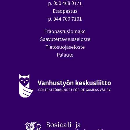
p. 050 468 0171
Etäopastus
p. 044 700 7101
Etäopastuslomake
Saavutettavuusseloste
Tietosuojaseloste
Palaute
Vanhustyön keskusliitto (avautuu uuteen ikkunaan)