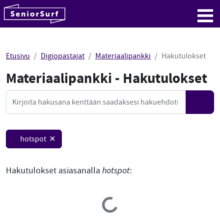
SeniorSurf
Hyppää sisältöön
Me
Etusivu
Digiopastajat
Materiaalipankki
Hakutulokset
Materiaalipankki - Hakutulokset
Mate
Haku
Hae
hotspot ✕
Hakutulokset asiasanalla
hotspot
:
Loading...