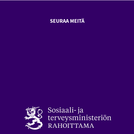
SEURAA MEITÄ
SeniorSurf Facebook (avautuu
SeniorSurf Youtube (a
styön keskusliitto (avautuu uuteen ikkunaan)