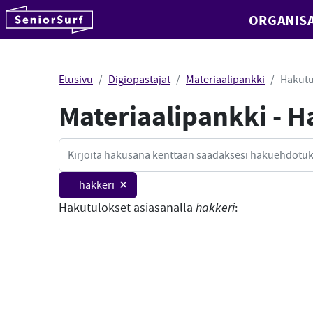
SeniorSurf
ORGANISA
Hyppää sisältöön
Etusivu
Digiopastajat
Materiaalipankki
Hakutu
Materiaalipankki - 
Haku
hakkeri ✕
Hakutulokset asiasanalla
hakkeri
: