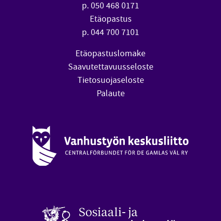
p. 050 468 0171
Etäopastus
p. 044 700 7101
Etäopastuslomake
Saavutettavuusseloste
Tietosuojaseloste
Palaute
Vanhustyön keskusliitto (avautuu uuteen ikkunaan)