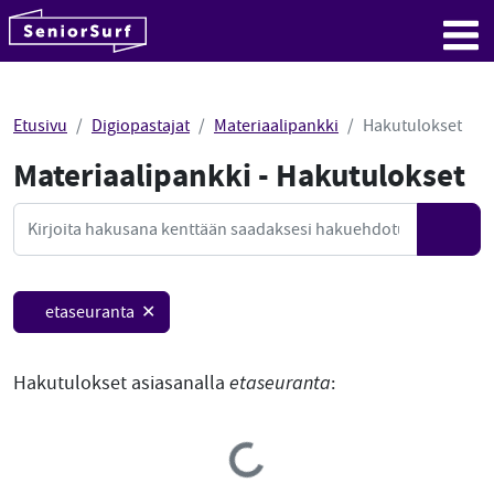
SeniorSurf
Hyppää sisältöön
Me
Etusivu
Digiopastajat
Materiaalipankki
Hakutulokset
Materiaalipankki - Hakutulokset
Mate
Haku
Hae
etaseuranta ✕
Hakutulokset asiasanalla
etaseuranta
:
Loading...