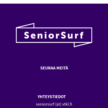
SEURAA MEITÄ
SeniorSurf Facebook (avautuu
SeniorSurf Youtube (a
YHTEYSTIEDOT
seniorsurf (at) vtkl.fi