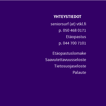
YHTEYSTIEDOT
 uuteen ikkunaan)
vautuu uuteen ikkunaan)
seniorsurf (at) vtkl.fi
p. 050 468 0171
Etäopastus
p. 044 700 7101
Etäopastuslomake
Saavutettavuusseloste
Tietosuojaseloste
Palaute