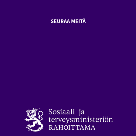
SEURAA MEITÄ
SeniorSurf Facebook (avautuu
SeniorSurf Youtube (a
styön keskusliitto (avautuu uuteen ikkunaan)