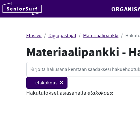
SeniorSurf
ORGANISA
Hyppää sisältöön
Etusivu
Digiopastajat
Materiaalipankki
Hakutu
Materiaalipankki - 
Haku
etakokous ✕
Hakutulokset asiasanalla
etakokous
: