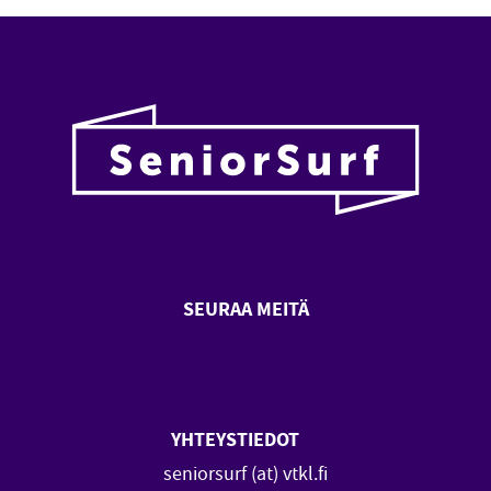
SEURAA MEITÄ
SeniorSurf Facebook (avautuu
SeniorSurf Youtube (a
YHTEYSTIEDOT
seniorsurf (at) vtkl.fi