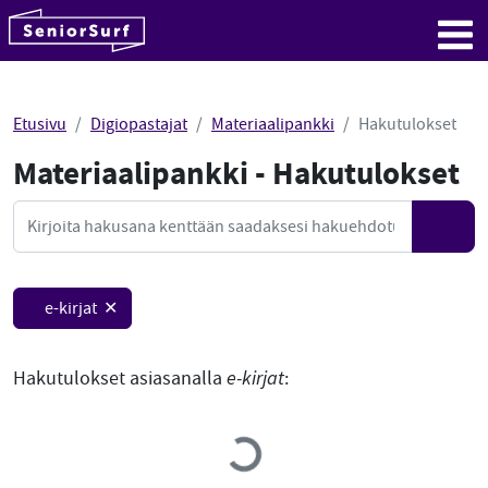
SeniorSurf
Hyppää sisältöön
Me
Etusivu
Digiopastajat
Materiaalipankki
Hakutulokset
Materiaalipankki - Hakutulokset
Mate
Haku
Hae
e-kirjat ✕
Hakutulokset asiasanalla
e-kirjat
:
Loading...