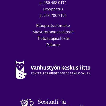
p. 050 468 0171
Etäopastus
p. 044 700 7101
Etäopastuslomake
Saavutettavuusseloste
Tietosuojaseloste
Palaute
Vanhustyön keskusliitto (avautuu uuteen ikkunaan)