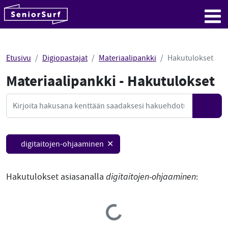
SeniorSurf
Hyppää sisältöön
Me
Etusivu
Digiopastajat
Materiaalipankki
Hakutulokset
Materiaalipankki - Hakutulokset
Mate
Haku
Hae
digitaitojen-ohjaaminen ✕
Hakutulokset asiasanalla
digitaitojen-ohjaaminen
:
Loading...