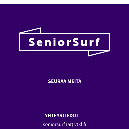
SEURAA MEITÄ
SeniorSurf Facebook (avautuu
SeniorSurf Youtube (a
YHTEYSTIEDOT
seniorsurf (at) vtkl.fi