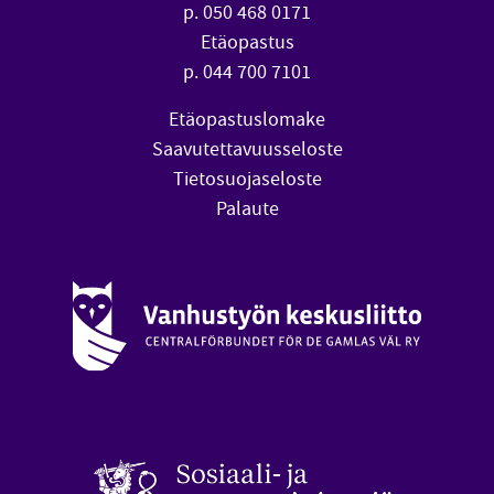
p. 050 468 0171
Etäopastus
p. 044 700 7101
Etäopastuslomake
Saavutettavuusseloste
Tietosuojaseloste
Palaute
Vanhustyön keskusliitto (avautuu uuteen ikkunaan)