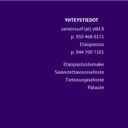
YHTEYSTIEDOT
 uuteen ikkunaan)
vautuu uuteen ikkunaan)
seniorsurf (at) vtkl.fi
p. 050 468 0171
Etäopastus
p. 044 700 7101
Etäopastuslomake
Saavutettavuusseloste
Tietosuojaseloste
Palaute