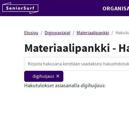
SeniorSurf
ORGANISA
Hyppää sisältöön
Etusivu
Digiopastajat
Materiaalipankki
Hakutu
Materiaalipankki - 
Haku
digihuijaus ✕
Hakutulokset asiasanalla
digihuijaus
: