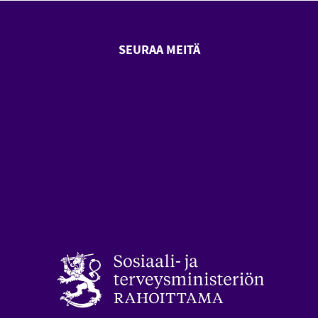
SEURAA MEITÄ
SeniorSurf Facebook (avautuu
SeniorSurf Youtube (a
styön keskusliitto (avautuu uuteen ikkunaan)