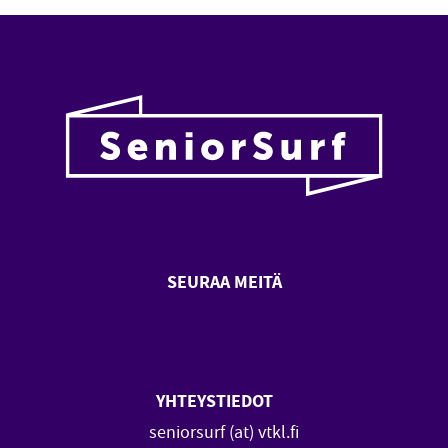
SEURAA MEITÄ
SeniorSurf Facebook (avautuu
SeniorSurf Youtube (a
YHTEYSTIEDOT
seniorsurf (at) vtkl.fi