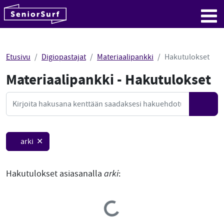
SeniorSurf
Hyppää sisältöön
Me
Etusivu
Digiopastajat
Materiaalipankki
Hakutulokset
Materiaalipankki - Hakutulokset
Mate
Haku
Hae
arki ✕
Hakutulokset asiasanalla
arki
:
Loading...