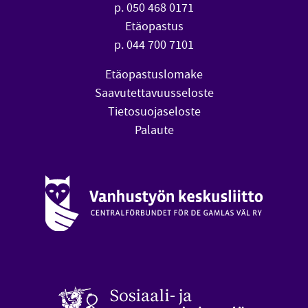
p. 050 468 0171
Etäopastus
p. 044 700 7101
Etäopastuslomake
Saavutettavuusseloste
Tietosuojaseloste
Palaute
Vanhustyön keskusliitto (avautuu uuteen ikkunaan)