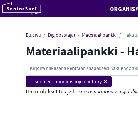
SeniorSurf
ORGANISA
Hyppää sisältöön
Etusivu
Digiopastajat
Materiaalipankki
Hakutu
Materiaalipankki - 
Haku
suomen-luonnonsuojeluliitto-ry ✕
Hakutulokset tekijälle
suomen-luonnonsuojeluliit