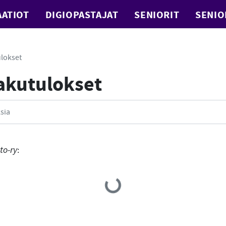
ATIOT
DIGIOPASTAJAT
SENIORIT
SENIO
lokset
Hakutulokset
to-ry
:
Loading...