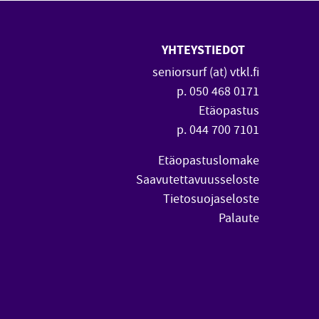
YHTEYSTIEDOT
 uuteen ikkunaan)
vautuu uuteen ikkunaan)
seniorsurf (at) vtkl.fi
p. 050 468 0171
Etäopastus
p. 044 700 7101
Etäopastuslomake
Saavutettavuusseloste
Tietosuojaseloste
Palaute