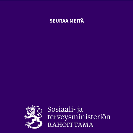
SEURAA MEITÄ
SeniorSurf Facebook (avautuu
SeniorSurf Youtube (a
styön keskusliitto (avautuu uuteen ikkunaan)