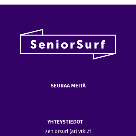
SEURAA MEITÄ
SeniorSurf Facebook (avautuu
SeniorSurf Youtube (a
YHTEYSTIEDOT
seniorsurf (at) vtkl.fi