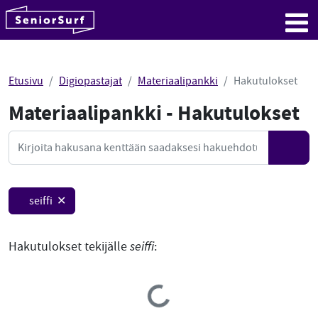
SeniorSurf
Hyppää sisältöön
Me
Etusivu
Digiopastajat
Materiaalipankki
Hakutulokset
Materiaalipankki - Hakutulokset
Mate
Haku
Hae
seiffi ✕
Hakutulokset tekijälle
seiffi
:
Loading...