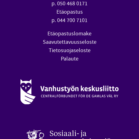
p. 050 468 0171
Etäopastus
p. 044 700 7101
Etäopastuslomake
Saavutettavuusseloste
Tietosuojaseloste
Palaute
Vanhustyön keskusliitto (avautuu uuteen ikkunaan)