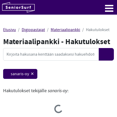
SeniorSurf
Hyppää sisältöön
Me
Etusivu
Digiopastajat
Materiaalipankki
Hakutulokset
Materiaalipankki - Hakutulokset
Mate
Haku
Hae
sanaris-oy ✕
Hakutulokset tekijälle
sanaris-oy
:
Loading...