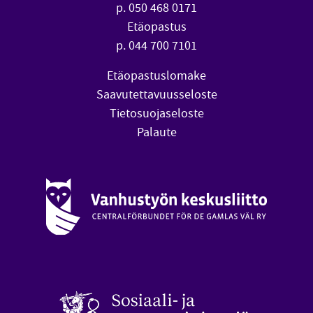
p. 050 468 0171
Etäopastus
p. 044 700 7101
Etäopastuslomake
Saavutettavuusseloste
Tietosuojaseloste
Palaute
Vanhustyön keskusliitto (avautuu uuteen ikkunaan)