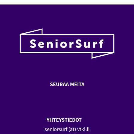
SEURAA MEITÄ
SeniorSurf Facebook (avautuu
SeniorSurf Youtube (a
YHTEYSTIEDOT
seniorsurf (at) vtkl.fi