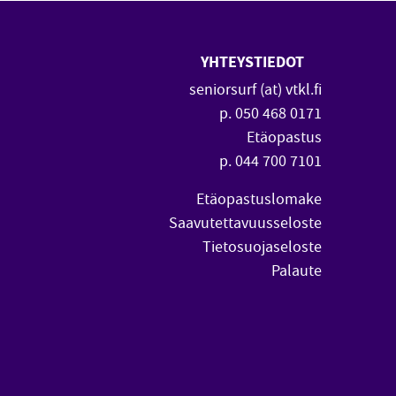
YHTEYSTIEDOT
 uuteen ikkunaan)
vautuu uuteen ikkunaan)
seniorsurf (at) vtkl.fi
p. 050 468 0171
Etäopastus
p. 044 700 7101
Etäopastuslomake
Saavutettavuusseloste
Tietosuojaseloste
Palaute