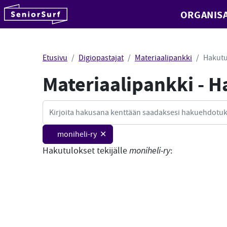
SeniorSurf
ORGANISA
Hyppää sisältöön
Etusivu
Digiopastajat
Materiaalipankki
Hakutu
Materiaalipankki - 
Haku
moniheli-ry ✕
Hakutulokset tekijälle
moniheli-ry
: