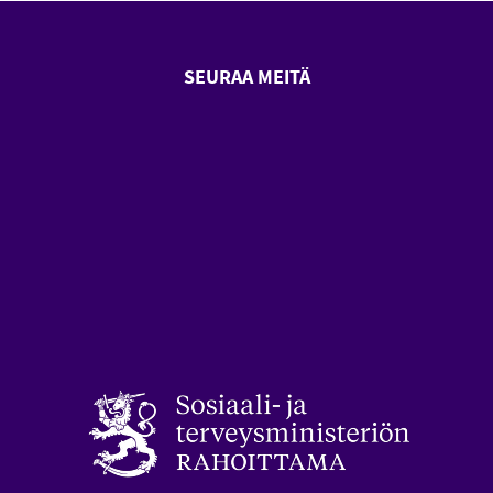
SEURAA MEITÄ
SeniorSurf Facebook (avautuu
SeniorSurf Youtube (a
styön keskusliitto (avautuu uuteen ikkunaan)