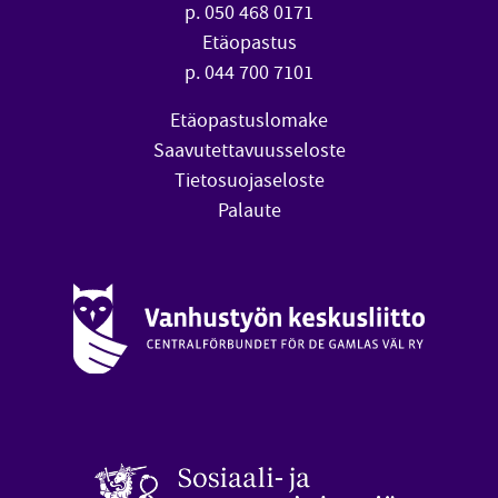
p. 050 468 0171
Etäopastus
p. 044 700 7101
Etäopastuslomake
Saavutettavuusseloste
Tietosuojaseloste
Palaute
Vanhustyön keskusliitto (avautuu uuteen ikkunaan)