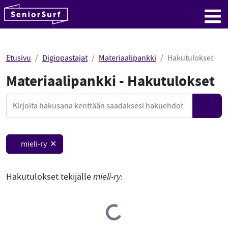
SeniorSurf
Hyppää sisältöön
Me
Etusivu
Digiopastajat
Materiaalipankki
Hakutulokset
Materiaalipankki - Hakutulokset
Mate
Haku
Hae
mieli-ry ✕
Hakutulokset tekijälle
mieli-ry
:
Loading...