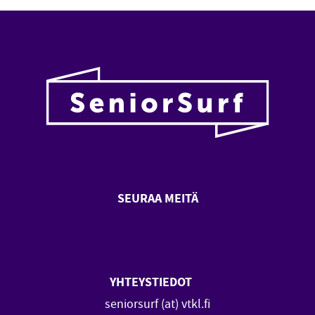
SEURAA MEITÄ
SeniorSurf Facebook (avautuu
SeniorSurf Youtube (a
YHTEYSTIEDOT
seniorsurf (at) vtkl.fi