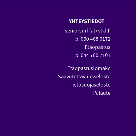
YHTEYSTIEDOT
 uuteen ikkunaan)
vautuu uuteen ikkunaan)
seniorsurf (at) vtkl.fi
p. 050 468 0171
Etäopastus
p. 044 700 7101
Etäopastuslomake
Saavutettavuusseloste
Tietosuojaseloste
Palaute