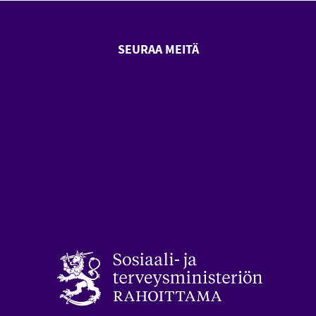
SEURAA MEITÄ
SeniorSurf Facebook (avautuu
SeniorSurf Youtube (a
styön keskusliitto (avautuu uuteen ikkunaan)