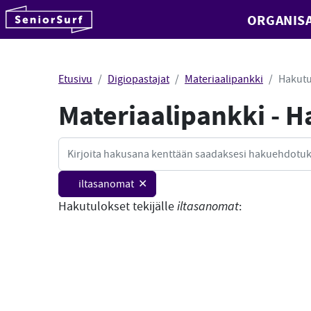
SeniorSurf
ORGANISA
Hyppää sisältöön
Etusivu
Digiopastajat
Materiaalipankki
Hakutu
Materiaalipankki - 
Haku
iltasanomat ✕
Hakutulokset tekijälle
iltasanomat
: