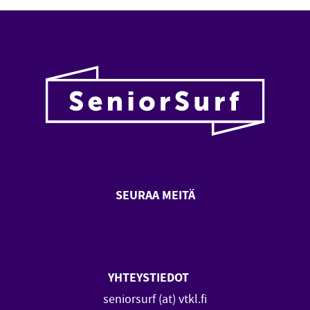
SEURAA MEITÄ
SeniorSurf Facebook (avautuu
SeniorSurf Youtube (a
YHTEYSTIEDOT
seniorsurf (at) vtkl.fi