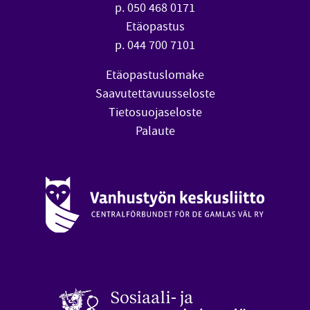
p. 050 468 0171
Etäopastus
p. 044 700 7101
Etäopastuslomake
Saavutettavuusseloste
Tietosuojaseloste
Palaute
Vanhustyön keskusliitto (avautuu uuteen ikkunaan)