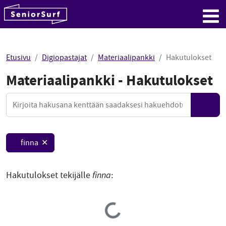
SeniorSurf
Hyppää sisältöön
Me
Etusivu
Digiopastajat
Materiaalipankki
Hakutulokset
Materiaalipankki - Hakutulokset
Mate
Haku
Hae
finna ✕
Hakutulokset tekijälle
finna
:
Loading...