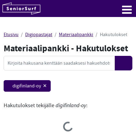
SeniorSurf
Hyppää sisältöön
Me
Etusivu
Digiopastajat
Materiaalipankki
Hakutulokset
Materiaalipankki - Hakutulokset
Mate
Haku
Hae
digifinland-oy ✕
Hakutulokset tekijälle
digifinland-oy
:
Loading...