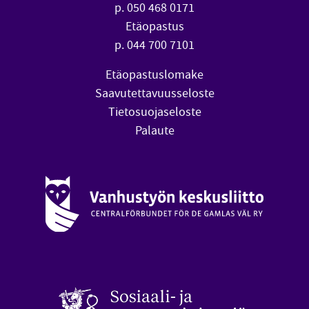
p. 050 468 0171
Etäopastus
p. 044 700 7101
Etäopastuslomake
Saavutettavuusseloste
Tietosuojaseloste
Palaute
Vanhustyön keskusliitto (avautuu uuteen ikkunaan)