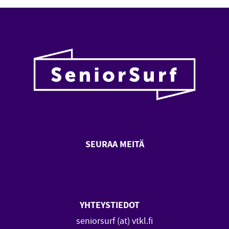
SEURAA MEITÄ
SeniorSurf Facebook (avautuu
SeniorSurf Youtube (a
YHTEYSTIEDOT
seniorsurf (at) vtkl.fi