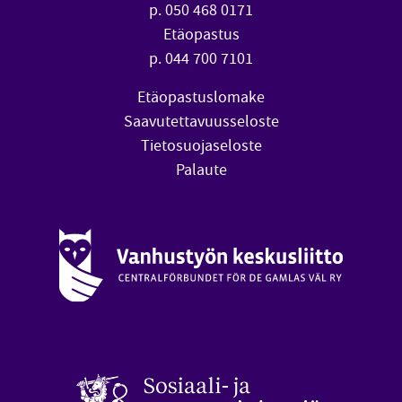
p. 050 468 0171
Etäopastus
p. 044 700 7101
Etäopastuslomake
Saavutettavuusseloste
Tietosuojaseloste
Palaute
Vanhustyön keskusliitto (avautuu uuteen ikkunaan)