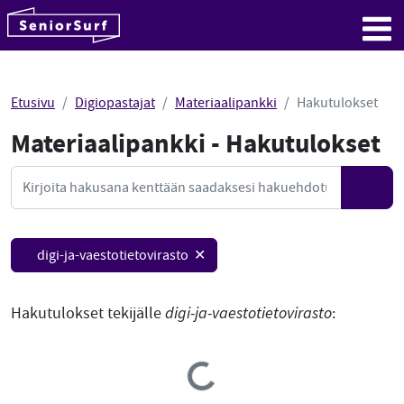
SeniorSurf
Hyppää sisältöön
Me
Etusivu
Digiopastajat
Materiaalipankki
Hakutulokset
Materiaalipankki - Hakutulokset
Mate
Haku
Hae
digi-ja-vaestotietovirasto ✕
Hakutulokset tekijälle
digi-ja-vaestotietovirasto
:
Loading...