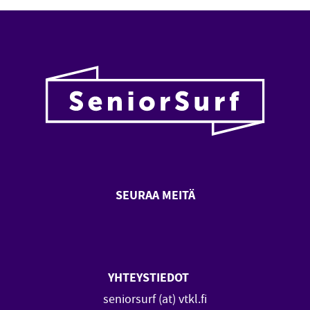
SEURAA MEITÄ
SeniorSurf Facebook (avautuu
SeniorSurf Youtube (a
YHTEYSTIEDOT
seniorsurf (at) vtkl.fi