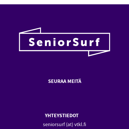
SEURAA MEITÄ
SeniorSurf Facebook (avautuu
SeniorSurf Youtube (a
YHTEYSTIEDOT
seniorsurf (at) vtkl.fi