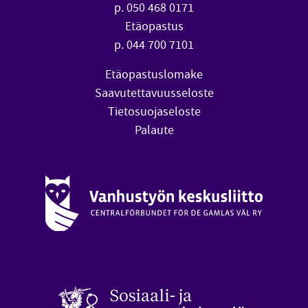
p. 050 468 0171
Etäopastus
p. 044 700 7101
Etäopastuslomake
Saavutettavuusseloste
Tietosuojaseloste
Palaute
Vanhustyön keskusliitto (avautuu uuteen ikkunaan)