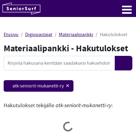
SeniorSurf
Hyppää sisältöön
Me
Etusivu
Digiopastajat
Materiaalipankki
Hakutulokset
Materiaalipankki - Hakutulokset
Mate
Haku
Hae
atk-seniorit-mukanetti-ry ✕
Hakutulokset tekijälle
atk-seniorit-mukanetti-ry
:
Loading...