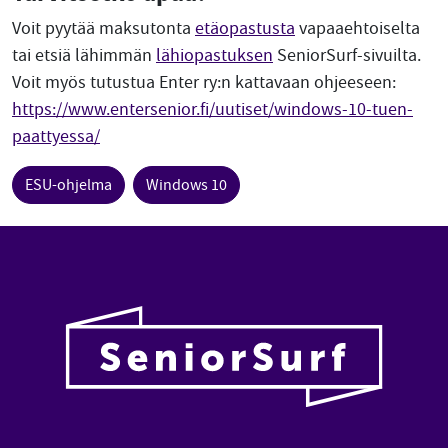
Voit pyytää maksutonta
etäopastusta
vapaaehtoiselta
tai etsiä lähimmän
lähiopastuksen
SeniorSurf-sivuilta.
Voit myös tutustua Enter ry:n kattavaan ohjeeseen:
https://www.entersenior.fi/uutiset/windows-10-tuen-
paattyessa/
ESU-ohjelma
Windows 10