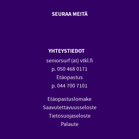
SEURAA MEITÄ
SeniorSurf Facebook (avautuu
SeniorSurf Youtube (a
YHTEYSTIEDOT
seniorsurf (at) vtkl.fi
p. 050 468 0171
Etäopastus
p. 044 700 7101
Etäopastuslomake
Saavutettavuusseloste
Tietosuojaseloste
Palaute