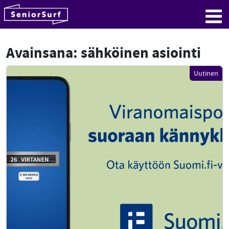
SeniorSurf
Hyppää sisältöön
Me
Avainsana:
sähköinen asiointi
Uutinen