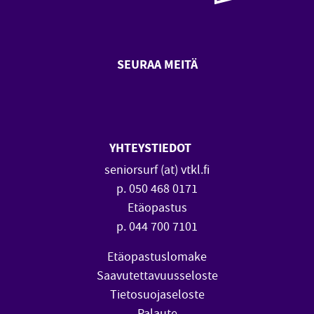
SEURAA MEITÄ
SeniorSurf Facebook (avautuu
SeniorSurf Youtube (a
YHTEYSTIEDOT
seniorsurf (at) vtkl.fi
p. 050 468 0171
Etäopastus
p. 044 700 7101
Etäopastuslomake
Saavutettavuusseloste
Tietosuojaseloste
Palaute