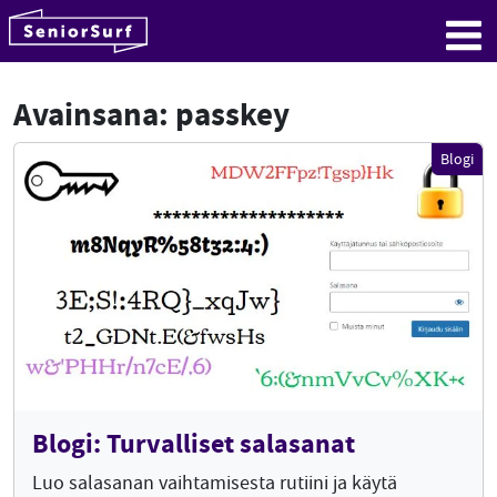
SeniorSurf
Hyppää sisältöön
Me
Avainsana:
passkey
Blogi
Blogi: Turvalliset salasanat
Luo salasanan vaihtamisesta rutiini ja käytä