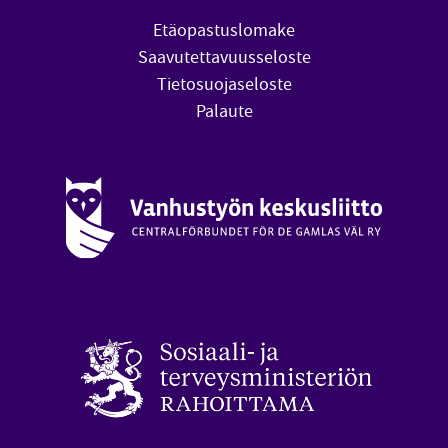
Etäopastuslomake
Saavutettavuusseloste
Tietosuojaseloste
Palaute
Vanhustyön keskusliitto (avautuu uuteen ikkunaan)