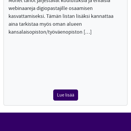
Monet tahot järjestävät koulutuksia ja erilaisia
webinaareja digiopastajille osaamisen
kasvattamiseksi. Tämän listan lisäksi kannattaa
aina tarkistaa myös oman alueen
kansalaisopiston/työväenopiston […]
Lue lisää