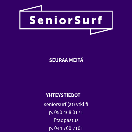
SEURAA MEITÄ
SeniorSurf Facebook (avautuu
SeniorSurf Youtube (a
YHTEYSTIEDOT
seniorsurf (at) vtkl.fi
p. 050 468 0171
Etäopastus
p. 044 700 7101