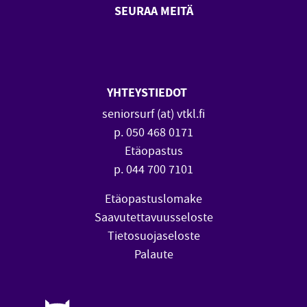
SEURAA MEITÄ
SeniorSurf Facebook (avautuu
SeniorSurf Youtube (a
YHTEYSTIEDOT
seniorsurf (at) vtkl.fi
p. 050 468 0171
Etäopastus
p. 044 700 7101
Etäopastuslomake
Saavutettavuusseloste
Tietosuojaseloste
Palaute