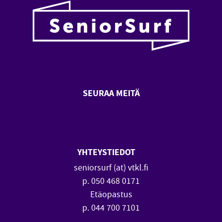
SEURAA MEITÄ
SeniorSurf Facebook (avautuu
SeniorSurf Youtube (a
YHTEYSTIEDOT
seniorsurf (at) vtkl.fi
p. 050 468 0171
Etäopastus
p. 044 700 7101