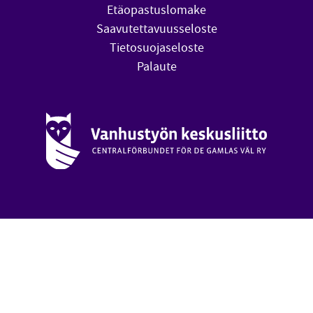
Etäopastuslomake
Saavutettavuusseloste
Tietosuojaseloste
Palaute
Vanhustyön keskusliitto (avautuu uuteen ikkunaan)
oa
Takai