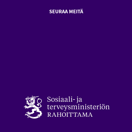
SEURAA MEITÄ
SeniorSurf Facebook (avautuu
SeniorSurf Youtube (a
styön keskusliitto (avautuu uuteen ikkunaan)