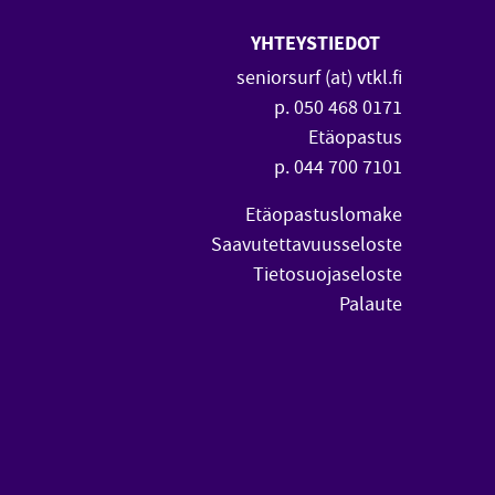
YHTEYSTIEDOT
 uuteen ikkunaan)
vautuu uuteen ikkunaan)
seniorsurf (at) vtkl.fi
p. 050 468 0171
Etäopastus
p. 044 700 7101
Etäopastuslomake
Saavutettavuusseloste
Tietosuojaseloste
Palaute