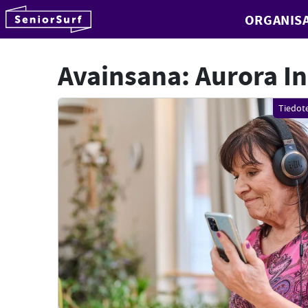
SeniorSurf
ORGANISA
Hyppää sisältöön
Avainsana:
Aurora I
Tiedot