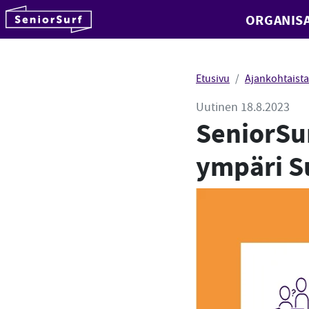
SeniorSurf
ORGANISA
Hyppää sisältöön
Etusivu
Ajankohtaista
Uutinen 18.8.2023
SeniorSur
ympäri 