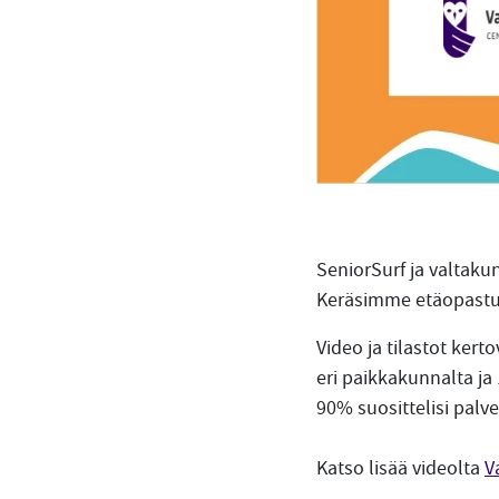
SeniorSurf ja valtaku
Keräsimme etäopastu
Video ja tilastot ker
eri paikkakunnalta ja
90% suosittelisi palve
Katso lisää videolta
V