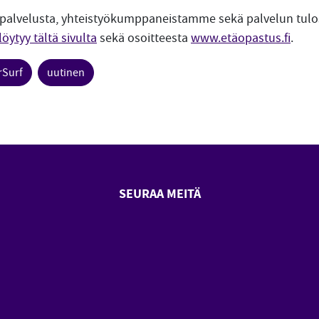
spalvelusta, yhteistyökumppaneistamme sekä palvelun tulo
löytyy tältä sivulta
sekä osoitteesta
www.etäopastus.fi
.
rSurf
uutinen
SEURAA MEITÄ
SeniorSurf Facebook (avautuu
SeniorSurf Youtube (a