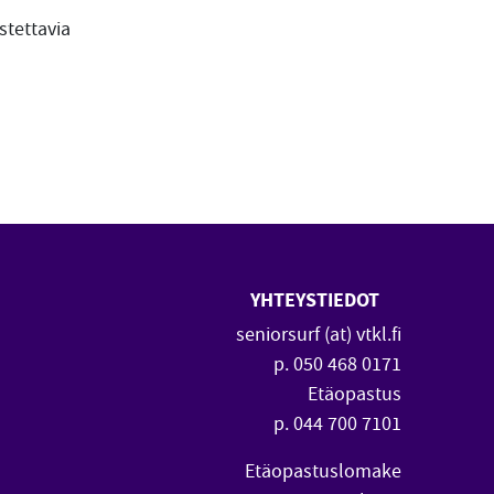
stettavia
YHTEYSTIEDOT
 uuteen ikkunaan)
vautuu uuteen ikkunaan)
seniorsurf (at) vtkl.fi
p. 050 468 0171
Etäopastus
p. 044 700 7101
Etäopastuslomake