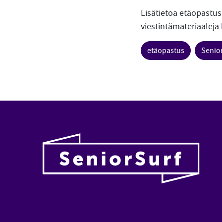
Lisätietoa etäopastu
viestintämateriaaleja
etäopastus
Senio