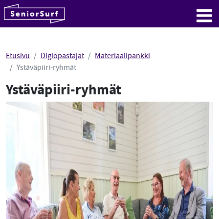
SeniorSurf
Hyppää sisältöön
Me
Etusivu
Digiopastajat
Materiaalipankki
Ystäväpiiri-ryhmät
Ystäväpiiri-ryhmät