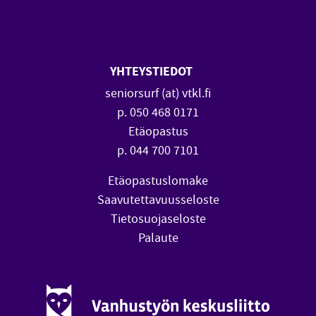
SeniorSurf Facebook (avautuu
SeniorSurf Youtube (a
YHTEYSTIEDOT
seniorsurf (at) vtkl.fi
p. 050 468 0171
Etäopastus
p. 044 700 7101
Etäopastuslomake
Saavutettavuusseloste
Tietosuojaseloste
Palaute