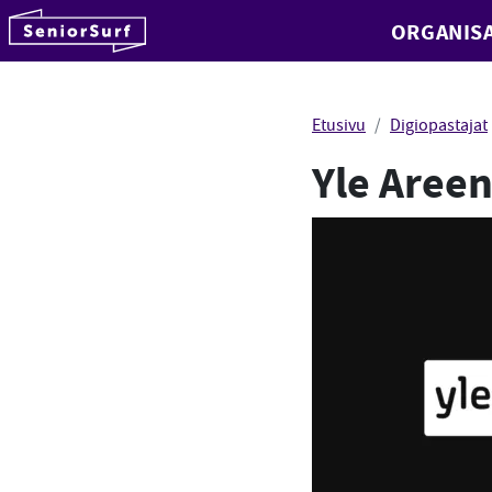
SeniorSurf
ORGANISA
Hyppää sisältöön
Etusivu
Digiopastajat
Yle Areen