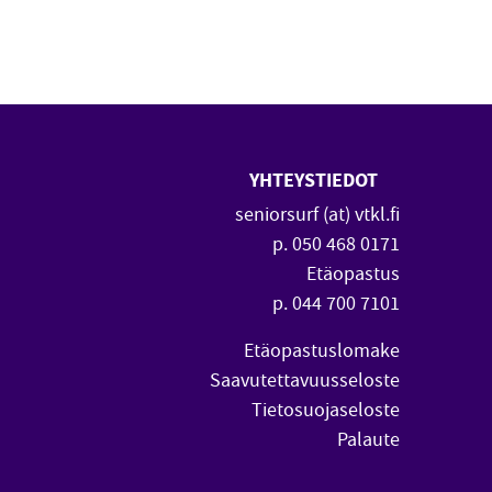
YHTEYSTIEDOT
 uuteen ikkunaan)
vautuu uuteen ikkunaan)
seniorsurf (at) vtkl.fi
p. 050 468 0171
Etäopastus
p. 044 700 7101
Etäopastuslomake
Saavutettavuusseloste
Tietosuojaseloste
Palaute