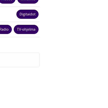
Digitaidot
Radio
TV-ohjelma