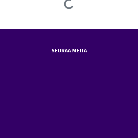
Loading...
SEURAA MEITÄ
SeniorSurf Facebook (avautuu
SeniorSurf Youtube (a
styön keskusliitto (avautuu uuteen ikkunaan)