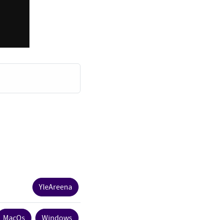
YleAreena
MacOs
Windows