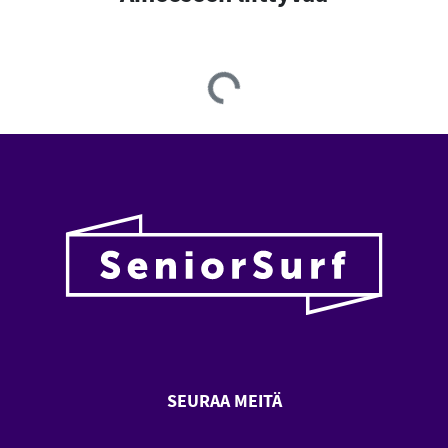
Loading...
SEURAA MEITÄ
SeniorSurf Facebook (avautuu
SeniorSurf Youtube (a