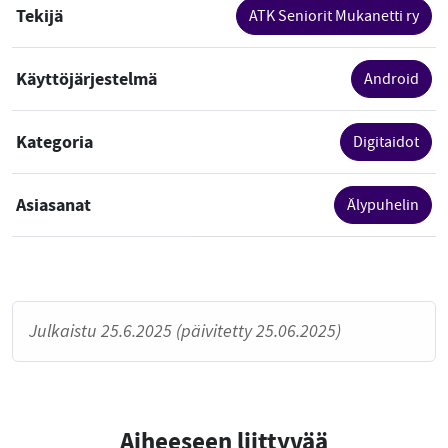
Tekijä
ATK Seniorit Mukanetti ry
Käyttöjärjestelmä
Android
Kategoria
Digitaidot
Asiasanat
Älypuhelin
Julkaistu 25.6.2025 (päivitetty 25.06.2025)
Aiheeseen liittyvää