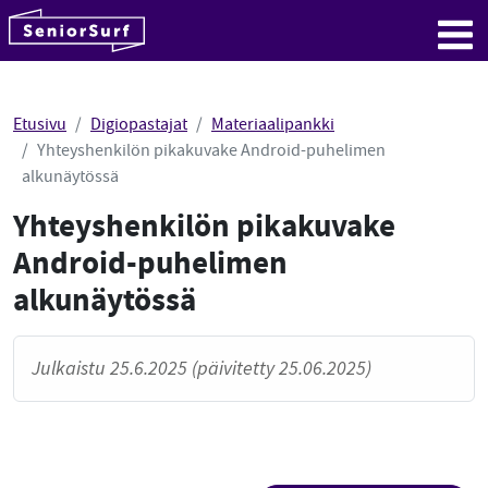
SeniorSurf
Hyppää sisältöön
Me
Etusivu
Digiopastajat
Materiaalipankki
Yhteyshenkilön pikakuvake Android-puhelimen
alkunäytössä
Yhteyshenkilön pikakuvake
Android-puhelimen
alkunäytössä
Julkaistu 25.6.2025 (päivitetty 25.06.2025)