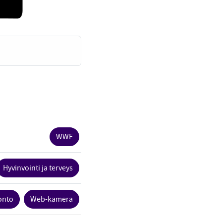
WWF
Hyvinvointi ja terveys
onto
Web-kamera