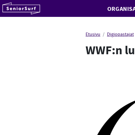
SeniorSurf
ORGANISA
Hyppää sisältöön
Etusivu
Digiopastajat
WWF:n lu